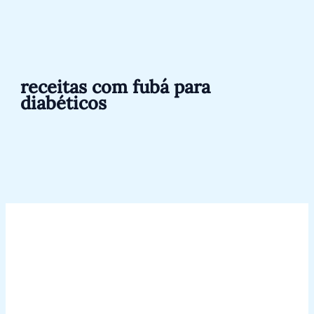
Ir
Pesquisar
para
por:
o
conteúdo
receitas com fubá para
diabéticos