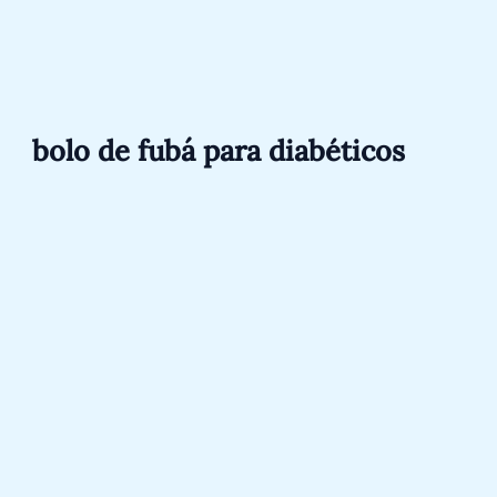
Ir
Pesquisar
para
por:
o
conteúdo
bolo de fubá para diabéticos